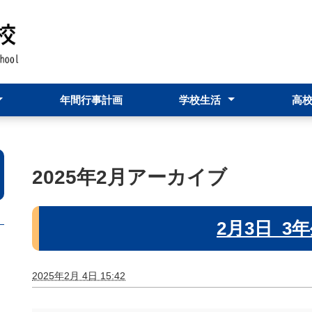
年間行事計画
学校生活
高
つ
ージ
学校行事
部活動
進路状況
2025年2月アーカイブ
2月3日_3
2025年2月 4日 15:42