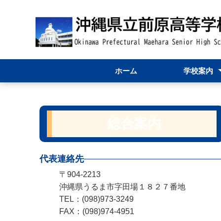
ホーム
学校案内
学校紹介
学校長あいさ
学校資料
80周年関連ペ
総合案内
代表連絡先
〒904-2213
沖縄県うるま市字田場１８２７番地
TEL：(098)973-3249
FAX：(098)974-4951