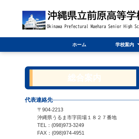
ホーム
学校案内
学校紹介
学校長あいさ
学校資料
80周年関連ペ
総合案内
代表連絡先
〒904-2213
沖縄県うるま市字田場１８２７番地
TEL：(098)973-3249
FAX：(098)974-4951