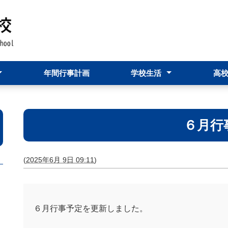
年間行事計画
学校生活
高
つ
ージ
学校行事
部活動
進路状況
６月行
(
2025年6月 9日 09:11
)
６月行事予定を更新しました。