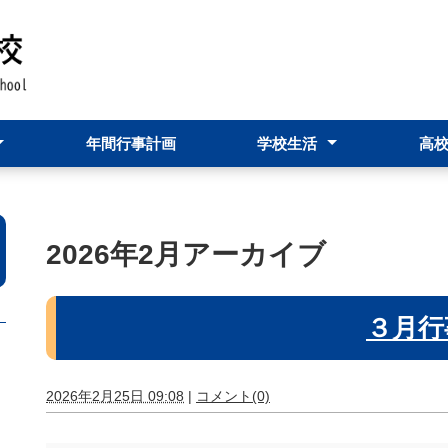
年間行事計画
学校生活
高
つ
ージ
学校行事
部活動
進路状況
2026年2月アーカイブ
３月行
2026年2月25日 09:08
|
コメント(0)