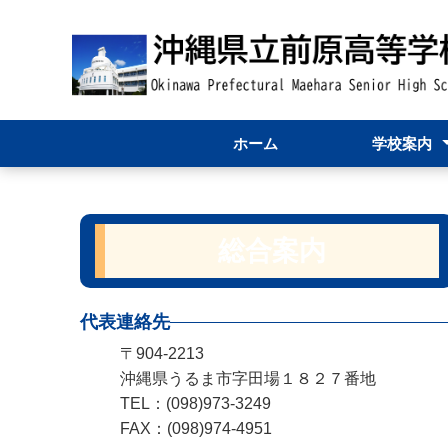
ホーム
学校案内
学校紹介
学校長あいさ
学校資料
80周年関連ペ
総合案内
代表連絡先
〒904-2213
沖縄県うるま市字田場１８２７番地
TEL：(098)973-3249
FAX：(098)974-4951