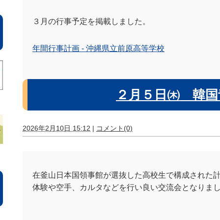
３月の行事予定を掲載しました。
年間行事計画 - 沖縄県立前原高等学校
２月５日㈭ 韓国
2026年2月10日 15:12
|
コメント(0)
在釜山日本国領事館が選抜した高校生で構成された計
体験や空手、カルタなどを行い良い交流会となりま